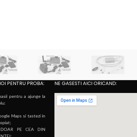
NOI PENTRU PROBA:
NE GASESTI AICI ORICAND:
pasii pentru a ajunge la
plu:
ogle Maps si tastezi in
opiat;
sta DOAR PE CEA DIN
NTEI;