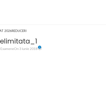
AT 2026
REDUCERI
elimitata_1
0
t Examene
On 3 iunie 2018