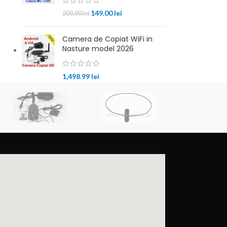
149.00
lei
200.00
lei
Camera de Copiat WiFi in
Nasture model 2026
1,498.99
lei