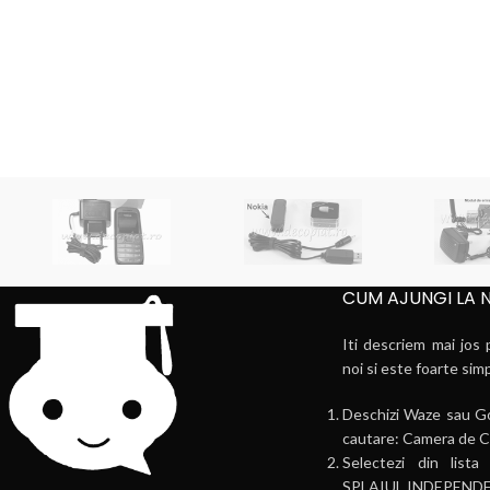
CUM AJUNGI LA 
Iti descriem mai jos 
noi si este foarte sim
Deschizi Waze sau Go
cautare: Camera de C
Selectezi din li
SPLAIUL INDEPENDE