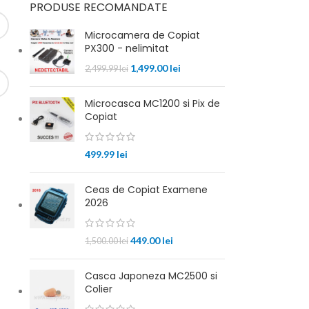
PRODUSE RECOMANDATE
Microcamera de Copiat
PX300 - nelimitat
1,499.00
lei
2,499.99
lei
Microcasca MC1200 si Pix de
Copiat
499.99
lei
Ceas de Copiat Examene
2026
449.00
lei
1,500.00
lei
Casca Japoneza MC2500 si
Colier