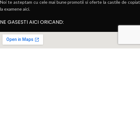
Noi te asteptam cu cele mai bune promotii si oferte la castile de copiat
la examene aici.
NE GASESTI AICI ORICAND: