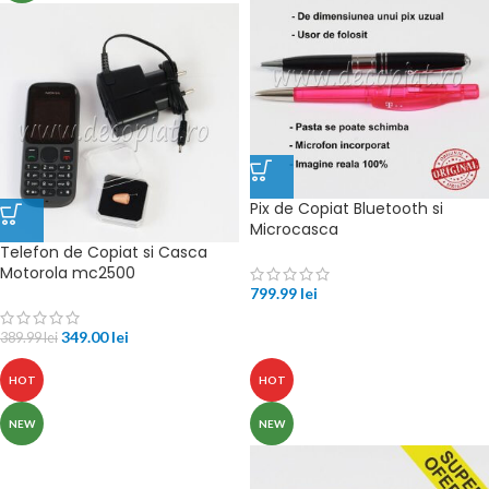
Pix de Copiat Bluetooth si
Microcasca
Telefon de Copiat si Casca
Motorola mc2500
799.99
lei
349.00
lei
389.99
lei
HOT
HOT
NEW
NEW