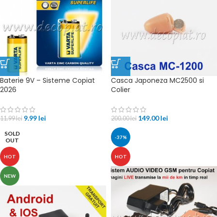
Baterie 9V – Sisteme Copiat
Casca Japoneza MC2500 si
2026
Colier
9.99
lei
149.00
lei
11.99
lei
200.00
lei
SOLD
-37%
OUT
HOT
HOT
NEW