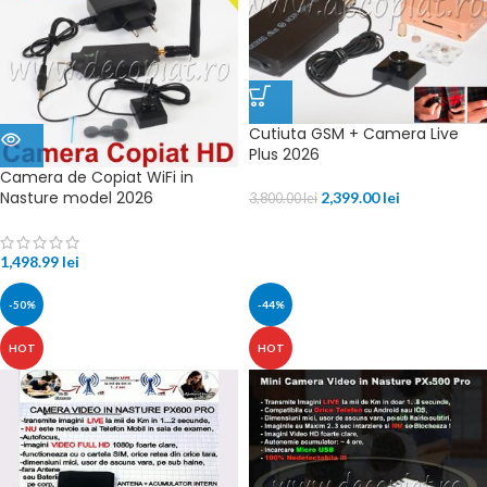
Cutiuta GSM + Camera Live
Plus 2026
Camera de Copiat WiFi in
Nasture model 2026
2,399.00
lei
3,800.00
lei
1,498.99
lei
-50%
-44%
HOT
HOT