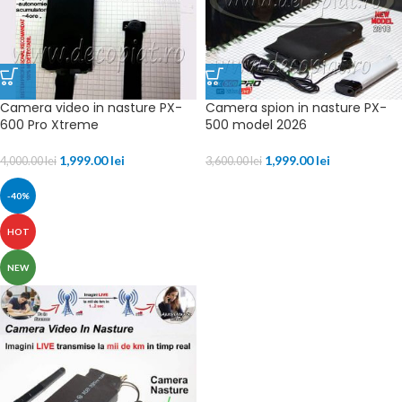
Camera video in nasture PX-
Camera spion in nasture PX-
600 Pro Xtreme
500 model 2026
1,999.00
lei
1,999.00
lei
4,000.00
lei
3,600.00
lei
-40%
HOT
NEW