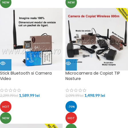
NEW
NEW
Stick Bluetooth si Camera
Microcamera de Copiat TIP
Video
Nasture
1,589.99
lei
1,498.99
lei
2,299.99
lei
2,099.99
lei
HOT
-70%
NEW
HOT