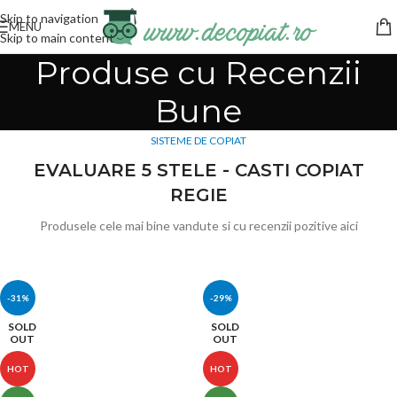
Skip to navigation
MENU
Skip to main content
Produse cu Recenzii
Bune
SISTEME DE COPIAT
EVALUARE 5 STELE - CASTI COPIAT
REGIE
Produsele cele mai bine vandute si cu recenzii pozitive aici
-31%
-29%
SOLD
SOLD
OUT
OUT
HOT
HOT