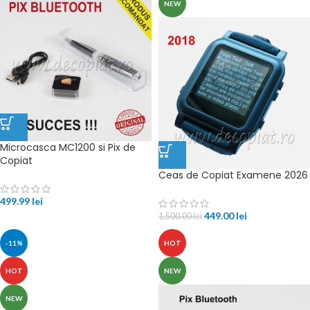
NEW
Microcasca MC1200 si Pix de
Copiat
Ceas de Copiat Examene 2026
499.99
lei
449.00
lei
1,500.00
lei
-11%
HOT
HOT
NEW
NEW