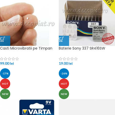
Casti Microvibratii pe Timpan
Baterie Sony 337 SR416SW
99.00
lei
19.00
lei
-17%
-26%
HOT
HOT
NEW
NEW