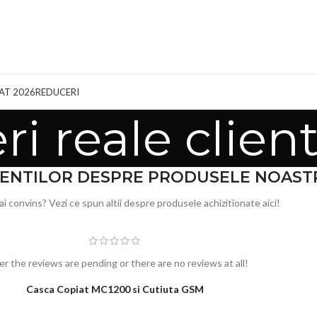
AT 2026
REDUCERI
ri reale client
LIENTILOR DESPRE PRODUSELE NOAST
ai convins? Vezi ce spun altii despre produsele achizitionate aici!
er the reviews are pending or there are no reviews at all!
Casca Copiat MC1200 si Cutiuta GSM