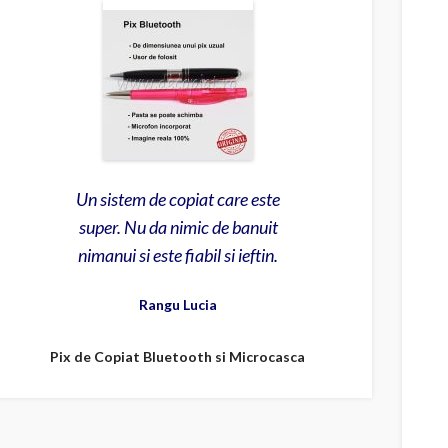
Un sistem de copiat de nota 10
Un sistem de copiat care este
Se garanteaza reusita la
- chiar floare la ureche la orice
examene integrale chiar aici.
super. Nu da nimic de banuit
nimanui si este fiabil si ieftin.
Cele mai bune sisteme de
examen.
copiat. Pixul asta mi-a salvat
Rangu Lucia
viata acum in 2017.
Pix de Copiat Bluetooth si Microcasca