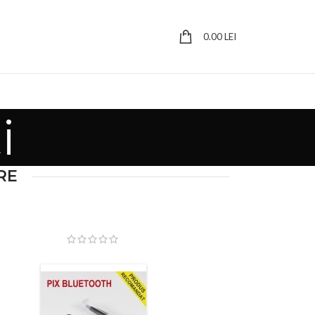
0.00
LEI
i
RE