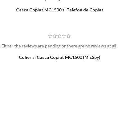
Either the reviews are pending or there are no reviews at all!
Eith
Casca Copiat MC1500 si Telefon de Copiat
Either the reviews are pending or there are no reviews at all!
Colier si Casca Copiat MC1500 (MicSpy)