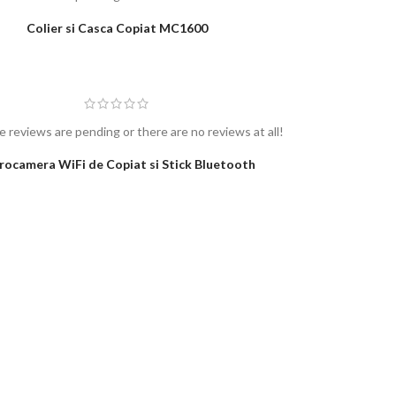
e reviews are pending or there are no reviews at all!
Colier si Casca Copiat MC1600
e reviews are pending or there are no reviews at all!
rocamera WiFi de Copiat si Stick Bluetooth