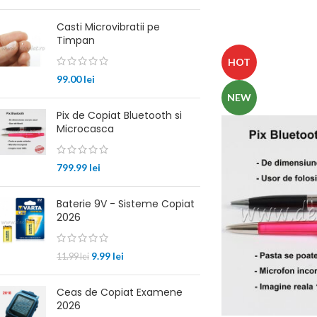
Casti Microvibratii pe
Timpan
HOT
99.00
lei
NEW
Pix de Copiat Bluetooth si
Microcasca
799.99
lei
Baterie 9V - Sisteme Copiat
2026
9.99
lei
11.99
lei
Ceas de Copiat Examene
2026