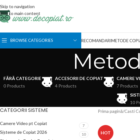
Skip to navigation
Skip to main content
BROWSE CATEGORIES
RECOMANDARI
METODE COPI
Metode
FĂRĂ CATEGORIE
ACCESORII DE COPIAT
CAMERE V
0 Products
4 Products
7 Products
SIST
10 P
CATEGORII SISTEME
Prima pagină
Casti C
Camere Video pt Copiat
7
Sisteme de Copiat 2026
HOT
10