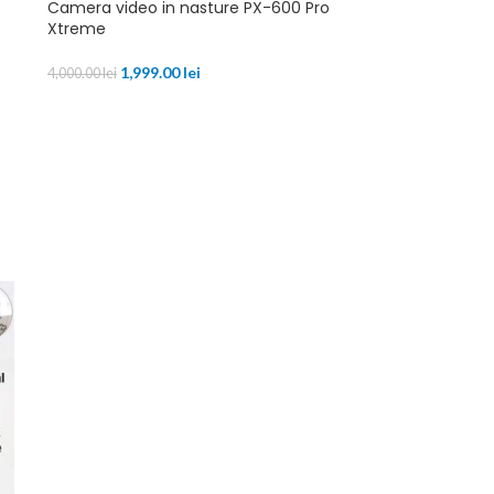
Camera video in nasture PX-600 Pro
Xtreme
1,999.00
lei
4,000.00
lei