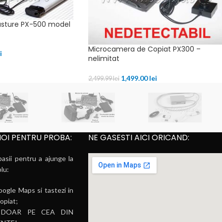
asture PX-500 model
Microcamera de Copiat PX300 –
i
nelimitat
1,499.00
lei
2,499.99
lei
NOI PENTRU PROBA:
NE GASESTI AICI ORICAND:
pasii pentru a ajunge la
plu:
ogle Maps si tastezi in
opiat;
sta DOAR PE CEA DIN