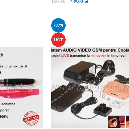
449.00
lei
1,500.00
lei
-37%
HOT