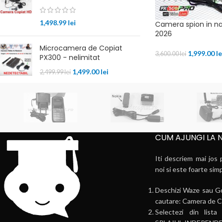
1,498.99
lei
Camera spion in n
2026
Microcamera de Copiat
1,999.00
le
3,600.00
lei
PX300 - nelimitat
1,499.00
lei
2,499.99
lei
CUM AJUNGI LA 
Iti descriem mai jos 
noi si este foarte sim
Deschizi Waze sau Go
cautare: Camera de C
Selectezi din li