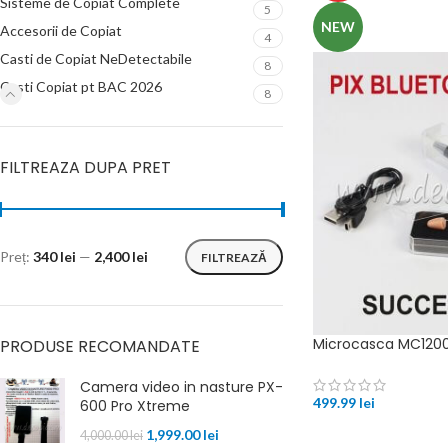
Sisteme de Copiat Complete
5
NEW
Accesorii de Copiat
4
Casti de Copiat NeDetectabile
8
Casti Copiat pt BAC 2026
8
FILTREAZA DUPA PRET
Preț:
340 lei
—
2,400 lei
FILTREAZĂ
Microcasca MC1200 
PRODUSE RECOMANDATE
Camera video in nasture PX-
499.99
lei
600 Pro Xtreme
1,999.00
lei
4,000.00
lei