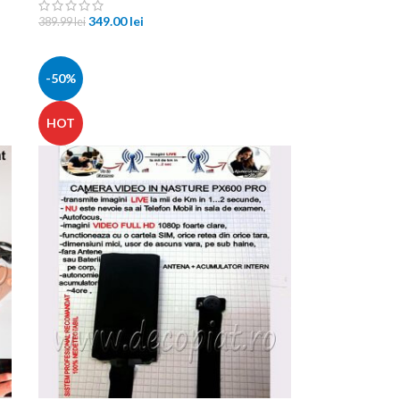
349.00
lei
389.99
lei
-50%
HOT