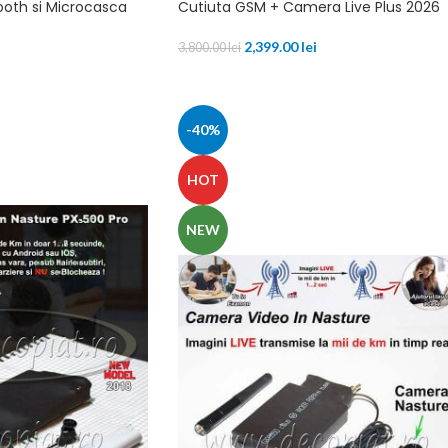
ooth si Microcasca
Cutiuta GSM + Camera Live Plus 2026
2,399.00
lei
3,800.00
lei
-40%
HOT
NEW