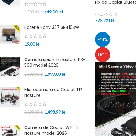
Pix de Copiat Bluet
449.00
lei
1,500.00
lei
799.99
lei
Baterie Sony 337 SR416SW
-44%
19.00
lei
HOT
Camera spion in nasture PX-
500 model 2026
1,999.00
lei
3,600.00
lei
Microcamera de Copiat TIP
Nasture
1,498.99
lei
2,099.99
lei
Camera de Copiat WiFi in
Nasture model 2026