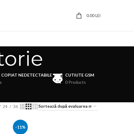
0.00
LEI
torie
E COPIAT NEDETECTABILE
CUTIUTE GSM
s
0 Products
24
36
-11%