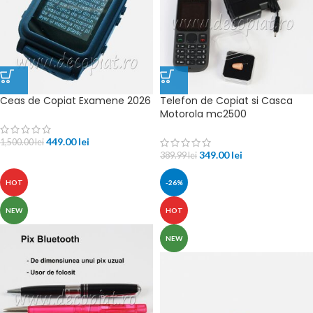
Ceas de Copiat Examene 2026
Telefon de Copiat si Casca
Motorola mc2500
449.00
lei
1,500.00
lei
349.00
lei
389.99
lei
HOT
-26%
NEW
HOT
NEW