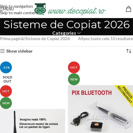
Skip to navigation
MENU
Skip to main content
Sisteme de Copiat 2026
Categories
Prima pagină
Sisteme de Copiat 2026
Afișez toate cele 10 rezultate
Show sidebar
-31%
HOT
SOLD
NEW
OUT
HOT
NEW