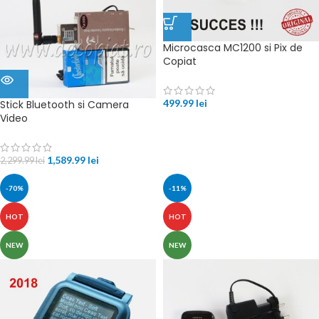
Microcasca MC1200 si Pix de
Copiat
499.99
lei
Stick Bluetooth si Camera
Video
1,589.99
lei
2,299.99
lei
-70%
-11%
HOT
HOT
NEW
NEW