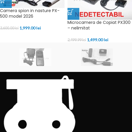
Camera spion in nasture PX-
500 model 2026
Microcamera de Copiat PX300
– nelimitat
1,999.00
lei
3,600.00
lei
1,499.00
lei
2,499.99
lei