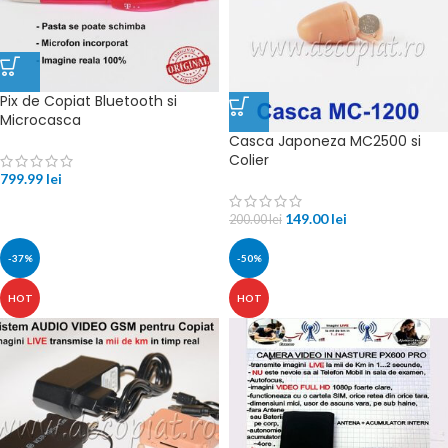
Pix de Copiat Bluetooth si
Microcasca
Casca Japoneza MC2500 si
Colier
799.99
lei
149.00
lei
200.00
lei
-37%
-50%
HOT
HOT