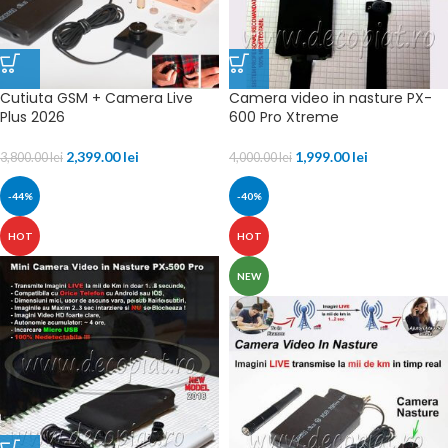
Cutiuta GSM + Camera Live
Camera video in nasture PX-
Plus 2026
600 Pro Xtreme
2,399.00
lei
1,999.00
lei
3,800.00
lei
4,000.00
lei
-44%
-40%
HOT
HOT
NEW