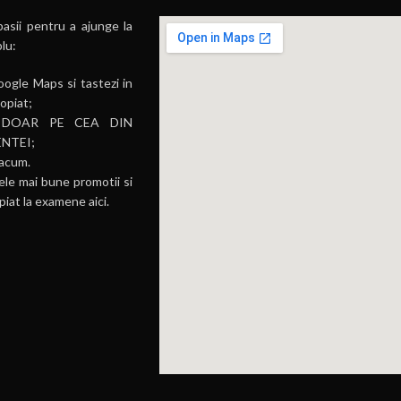
pasii pentru a ajunge la
plu:
ogle Maps si tastezi in
opiat;
sta DOAR PE CEA DIN
NTEI;
 acum.
ele mai bune promotii si
piat la examene aici.