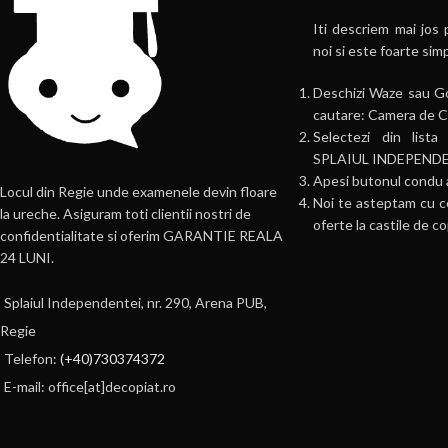
Iti descriem mai jos 
noi si este foarte sim
Deschizi Waze sau Go
cautare: Camera de C
Selectezi din li
SPLAIUL INDEPENDE
Apesi butonul condu
Locul din Regie unde examenele devin floare
Noi te asteptam cu c
la ureche. Asiguram toti clientii nostri de
oferte la castile de co
confidentialitate si oferim GARANTIE REALA
24 LUNI.
Splaiul Independentei, nr. 290, Arena PUB,
Regie
Telefon:
(+40)730374372
E-mail: office[at]decopiat.ro