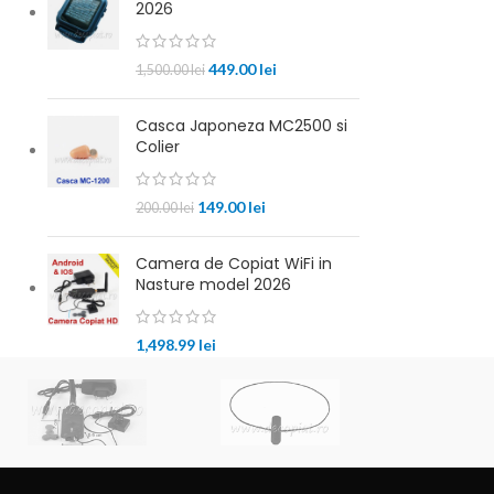
2026
449.00
lei
1,500.00
lei
Casca Japoneza MC2500 si
Colier
149.00
lei
200.00
lei
Camera de Copiat WiFi in
Nasture model 2026
1,498.99
lei