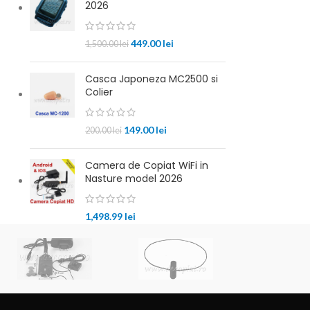
2026
449.00
lei
1,500.00
lei
Casca Japoneza MC2500 si
Colier
149.00
lei
200.00
lei
Camera de Copiat WiFi in
Nasture model 2026
1,498.99
lei