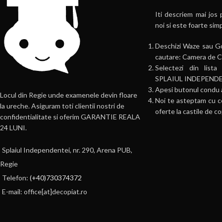
Iti descriem mai jos 
noi si este foarte sim
Deschizi Waze sau Go
cautare: Camera de C
Selectezi din li
SPLAIUL INDEPENDE
Apesi butonul condu
Locul din Regie unde examenele devin floare
Noi te asteptam cu c
la ureche. Asiguram toti clientii nostri de
oferte la castile de co
confidentialitate si oferim GARANTIE REALA
24 LUNI.
Splaiul Independentei, nr. 290, Arena PUB,
Regie
Telefon:
(+40)730374372
E-mail: office[at]decopiat.ro