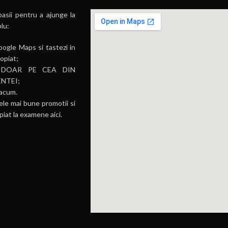
pasii pentru a ajunge la
plu:
ogle Maps si tastezi in
opiat;
sta DOAR PE CEA DIN
NTEI;
 acum.
ele mai bune promotii si
piat la examene aici.