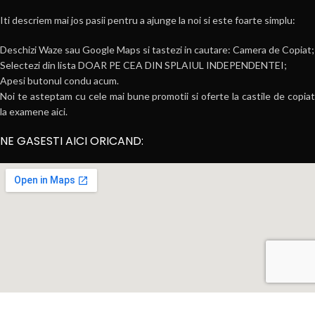
Iti descriem mai jos pasii pentru a ajunge la noi si este foarte simplu:
Deschizi Waze sau Google Maps si tastezi in cautare: Camera de Copiat;
Selectezi din lista DOAR PE CEA DIN SPLAIUL INDEPENDENTEI;
Apesi butonul condu acum.
Noi te asteptam cu cele mai bune promotii si oferte la castile de copiat
la examene aici.
NE GASESTI AICI ORICAND: