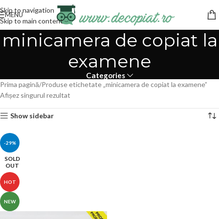
Skip to navigation
MENU
Skip to main content
minicamera de copiat la
examene
Categories
Prima pagină
Produse etichetate „minicamera de copiat la examene”
Afișez singurul rezultat
Show sidebar
-29%
SOLD
OUT
HOT
NEW