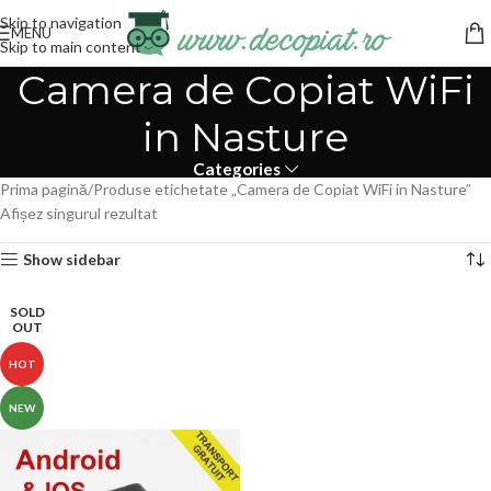
Skip to navigation
MENU
Skip to main content
Camera de Copiat WiFi
in Nasture
Categories
Prima pagină
Produse etichetate „Camera de Copiat WiFi in Nasture”
Afișez singurul rezultat
Show sidebar
SOLD
OUT
HOT
NEW