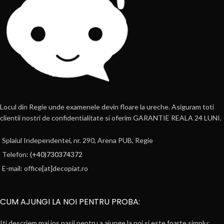
Locul din Regie unde examenele devin floare la ureche. Asiguram toti
clientii nostri de confidentialitate si oferim GARANTIE REALA 24 LUNI.
Splaiul Independentei, nr. 290, Arena PUB, Regie
Telefon:
(+40)730374372
E-mail: office[at]decopiat.ro
CUM AJUNGI LA NOI PENTRU PROBA:
Iti descriem mai jos pasii pentru a ajunge la noi si este foarte simplu: