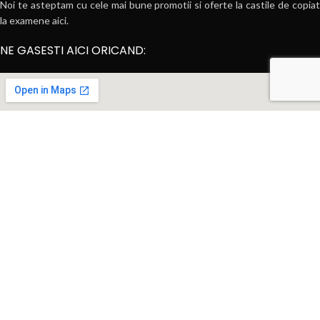
Noi te asteptam cu cele mai bune promotii si oferte la castile de copiat
la examene aici.
NE GASESTI AICI ORICAND: