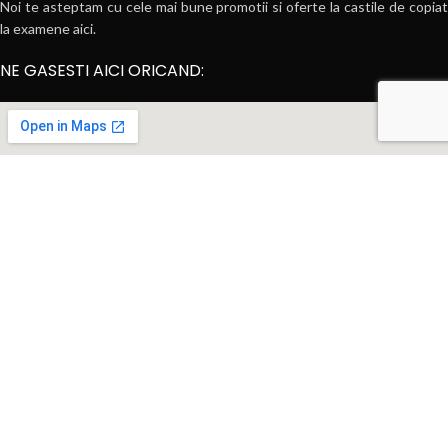
Noi te asteptam cu cele mai bune promotii si oferte la castile de copiat
la examene aici.
NE GASESTI AICI ORICAND: