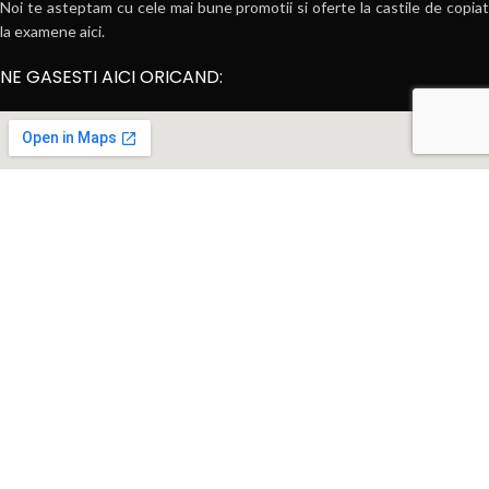
Noi te asteptam cu cele mai bune promotii si oferte la castile de copiat
la examene aici.
NE GASESTI AICI ORICAND: